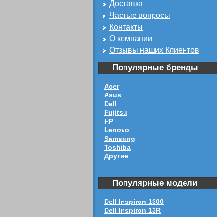
Доставка
Частые вопросы
Контакты
О компании
Отзывы наших Клиентов
Популярные бренды
Acer
Asus
Dell
Fujitsu
HP
Lenovo
Samsung
Toshiba
Другие
Популярные модели
Dell Inspiron 1300
Dell Inspiron 13R