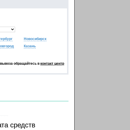
тербург
Новосибирск
овгород
Казань
овывоза обращайтесь в
контакт центр
ата средств