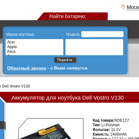
Моск
Найти батарею:
Марка ноутбука
Модель
Acer
Apple
Asus
Compaq
Dell
Emachine
Обратный звонок
- с Вами свяжутся.
Fujitsu
Fujitsu siemens
Hp
Ibm
Dell Vostro V130
Lenovo
Lg
Аккумулятор для ноутбука Dell Vostro V130
Packard bell
Samsung
Sony
Toshiba
Код товара:
NDE127
Тип:
Li-Polymer
Вольтаж:
11.1V
Емкость:
2400mAh