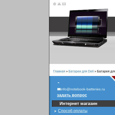
Главная
Батареи для Dell
Батарея для 
>
>
-
info@notebook-batteries.ru
задать вопрос
Интернет магазин
Способ оплаты