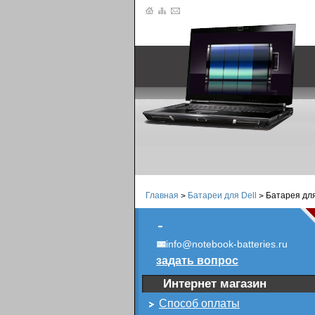
Главная
Батареи для Dell
Батарея для
>
>
-
info@notebook-batteries.ru
задать вопрос
Интернет магазин
Способ оплаты