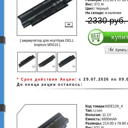
Размеры:
213.90 x 57.60 
Вес:
371.4г
Цвет:
Черный
На складе:
в наличии
2330 руб.
[ аккумулятор для ноутбука DELL
Inspiron M5010 ]
* Срок действия Акции:
с 29.07.2026 по 09.
До конца акции осталось:
Код товара:
NDE129_4
Тип:
Li-ion
Вольтаж:
11.1V
Емкость:
6600mAh
Размеры:
214.00 x 78.80 
Вес:
531.4г