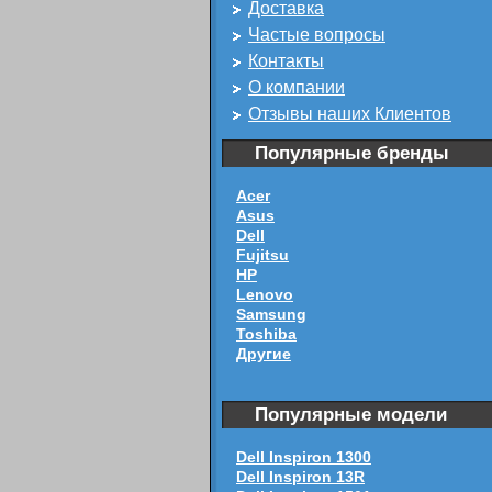
Доставка
Частые вопросы
Контакты
О компании
Отзывы наших Клиентов
Популярные бренды
Acer
Asus
Dell
Fujitsu
HP
Lenovo
Samsung
Toshiba
Другие
Популярные модели
Dell Inspiron 1300
Dell Inspiron 13R