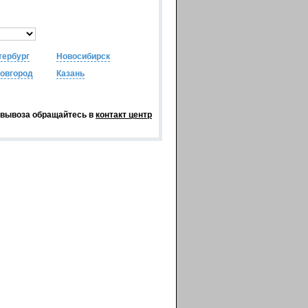
тербург
Новосибирск
овгород
Казань
овывоза обращайтесь в
контакт центр