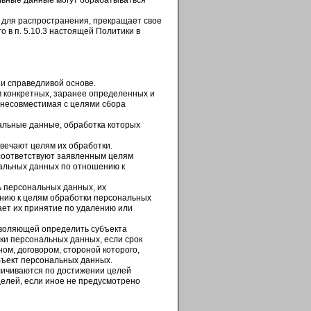
льные данные могут обрабатываться
 для распространения, прекращает свое
 в п. 5.10.3 настоящей Политики в
и справедливой основе.
 конкретных, заранее определенных и
 несовместимая с целями сбора
альные данные, обработка которых
вечают целям их обработки.
соответствуют заявленным целям
альных данных по отношению к
ь персональных данных, их
ению к целям обработки персональных
ет их принятие по удалению или
зволяющей определить субъекта
ки персональных данных, если срок
м, договором, стороной которого,
бъект персональных данных.
ичиваются по достижении целей
целей, если иное не предусмотрено