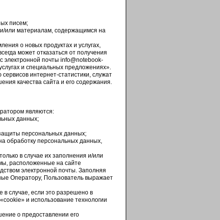
ых писем;
 и/или материалам, содержащимся на
ления о новых продуктах и услугах,
сегда может отказаться от получения
с электронной почты
info@notebook-
 услугах и специальных предложениях».
сервисов интернет-статистики, служат
ения качества сайта и его содержания.
ратором являются:
льных данных;
 защиты персональных данных;
 на обработку персональных данных,
олько в случае их заполнения и/или
мы, расположенные на сайте
дством электронной почты. Заполняя
ные Оператору, Пользователь выражает
 в случае, если это разрешено в
«cookie» и использование технологии
шение о предоставлении его