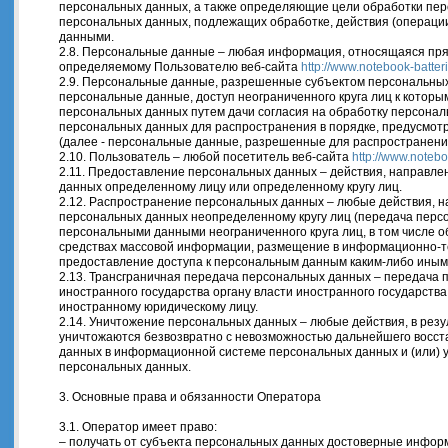
персональных данных, а также определяющие цели обработки пер
персональных данных, подлежащих обработке, действия (операци
данными.
2.8. Персональные данные – любая информация, относящаяся пря
определяемому Пользователю веб-сайта
http://www.notebook-batteri
2.9. Персональные данные, разрешенные субъектом персональных
персональные данные, доступ неограниченного круга лиц к котор
персональных данных путем дачи согласия на обработку персона
персональных данных для распространения в порядке, предусмот
(далее - персональные данные, разрешенные для распространени
2.10. Пользователь – любой посетитель веб-сайта
http://www.notebo
2.11. Предоставление персональных данных – действия, направл
данных определенному лицу или определенному кругу лиц.
2.12. Распространение персональных данных – любые действия, 
персональных данных неопределенному кругу лиц (передача перс
персональными данными неограниченного круга лиц, в том числе 
средствах массовой информации, размещение в информационно-т
предоставление доступа к персональным данным каким-либо иным
2.13. Трансграничная передача персональных данных – передача
иностранного государства органу власти иностранного государств
иностранному юридическому лицу.
2.14. Уничтожение персональных данных – любые действия, в рез
уничтожаются безвозвратно с невозможностью дальнейшего восс
данных в информационной системе персональных данных и (или)
персональных данных.
3. Основные права и обязанности Оператора
3.1. Оператор имеет право:
– получать от субъекта персональных данных достоверные инфор