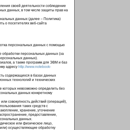
вления своей деятельности соблюдение
ных данных, в том числе защиты прав на
нальных данных (далее – Политика)
ть о посетителях веб-сайта
ботка персональных данных с помощью
е обработки персональных данных (за
персональных данных).
риалов, а также программ для ЭВМ и баз
вому адресу
http://www.notebook-
ть содержащихся в базах данных
онных технологий и технических
те которых невозможно определить без
сональных данных конкретному
 или совокупность действий (операций),
пользования таких средств с
накопление, хранение, уточнение
распространение, предоставление,
рсональных данных.
идическое или физическое лицо,
(или) осуществляющие обработку