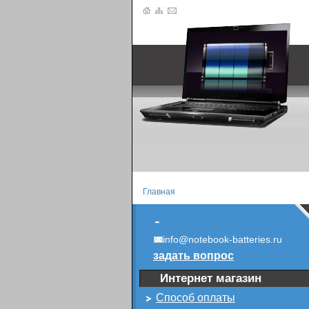
Главная
-
info@notebook-batteries.ru
задать вопрос
Интернет магазин
Способ оплаты