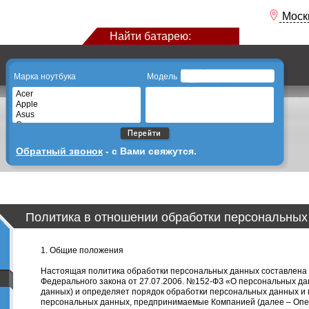
Моск
Найти батарею:
Марка ноутбука
Модель
Acer
Apple
Asus
Compaq
Dell
Emachine
Обратный звонок
- с Вами свяжутся.
Fujitsu
Fujitsu siemens
Hp
Ibm
Lenovo
Lg
Политика в отношении обработки персональных
Packard bell
Samsung
Sony
Toshiba
1. Общие положения
Настоящая политика обработки персональных данных составлена 
Федерального закона от 27.07.2006. №152-ФЗ «О персональных да
данных) и определяет порядок обработки персональных данных и
персональных данных, предпринимаемые Компанией (далее – Опе