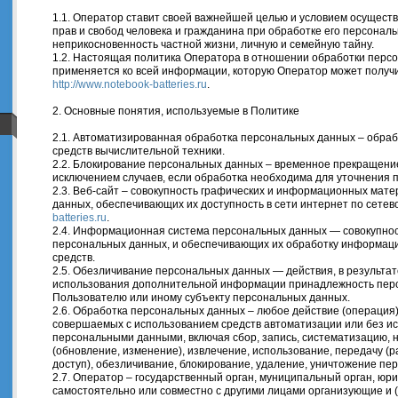
1.1. Оператор ставит своей важнейшей целью и условием осущест
прав и свобод человека и гражданина при обработке его персональ
неприкосновенность частной жизни, личную и семейную тайну.
1.2. Настоящая политика Оператора в отношении обработки персо
применяется ко всей информации, которую Оператор может получи
http://www.notebook-batteries.ru
.
2. Основные понятия, используемые в Политике
2.1. Автоматизированная обработка персональных данных – обра
средств вычислительной техники.
2.2. Блокирование персональных данных – временное прекращени
исключением случаев, если обработка необходима для уточнения 
2.3. Веб-сайт – совокупность графических и информационных мате
данных, обеспечивающих их доступность в сети интернет по сете
batteries.ru
.
2.4. Информационная система персональных данных — совокупнос
персональных данных, и обеспечивающих их обработку информаци
средств.
2.5. Обезличивание персональных данных — действия, в результа
использования дополнительной информации принадлежность пер
Пользователю или иному субъекту персональных данных.
2.6. Обработка персональных данных – любое действие (операция)
совершаемых с использованием средств автоматизации или без ис
персональными данными, включая сбор, запись, систематизацию, 
(обновление, изменение), извлечение, использование, передачу (
доступ), обезличивание, блокирование, удаление, уничтожение пе
2.7. Оператор – государственный орган, муниципальный орган, юр
самостоятельно или совместно с другими лицами организующие и 