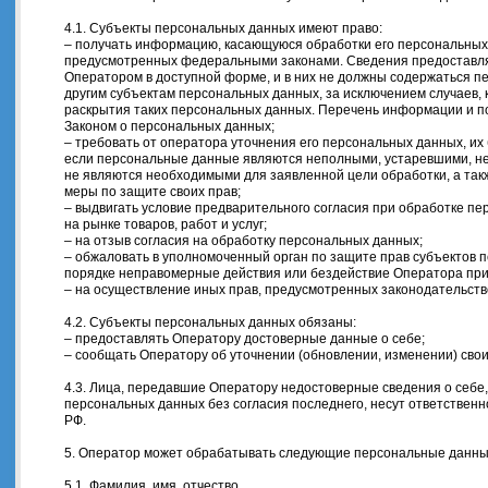
4.1. Субъекты персональных данных имеют право:
– получать информацию, касающуюся обработки его персональных 
предусмотренных федеральными законами. Сведения предоставл
Оператором в доступной форме, и в них не должны содержаться п
другим субъектам персональных данных, за исключением случаев, 
раскрытия таких персональных данных. Перечень информации и п
Законом о персональных данных;
– требовать от оператора уточнения его персональных данных, их
если персональные данные являются неполными, устаревшими, н
не являются необходимыми для заявленной цели обработки, а та
меры по защите своих прав;
– выдвигать условие предварительного согласия при обработке п
на рынке товаров, работ и услуг;
– на отзыв согласия на обработку персональных данных;
– обжаловать в уполномоченный орган по защите прав субъектов 
порядке неправомерные действия или бездействие Оператора при
– на осуществление иных прав, предусмотренных законодательств
4.2. Субъекты персональных данных обязаны:
– предоставлять Оператору достоверные данные о себе;
– сообщать Оператору об уточнении (обновлении, изменении) сво
4.3. Лица, передавшие Оператору недостоверные сведения о себе,
персональных данных без согласия последнего, несут ответственн
РФ.
5. Оператор может обрабатывать следующие персональные данн
5.1. Фамилия, имя, отчество.