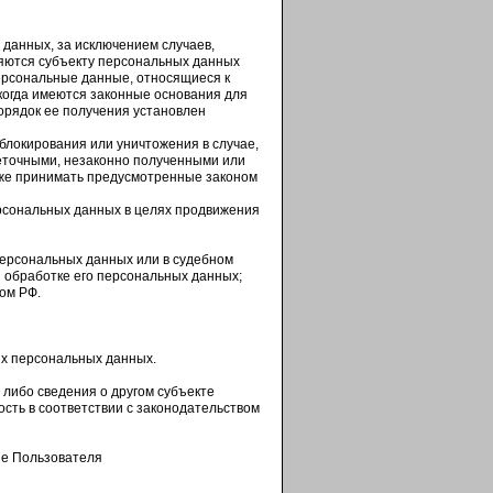
данных, за исключением случаев,
яются субъекту персональных данных
ерсональные данные, относящиеся к
когда имеются законные основания для
орядок ее получения установлен
 блокирования или уничтожения в случае,
еточными, незаконно полученными или
кже принимать предусмотренные законом
ерсональных данных в целях продвижения
персональных данных или в судебном
 обработке его персональных данных;
ом РФ.
их персональных данных.
 либо сведения о другом субъекте
ость в соответствии с законодательством
ые Пользователя