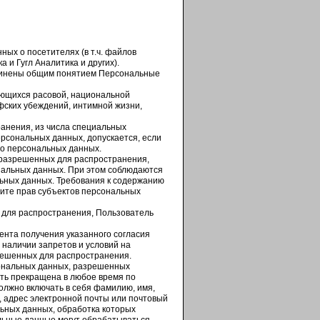
ных о посетителях (в т.ч. файлов
 и Гугл Аналитика и других).
динены общим понятием Персональные
ающихся расовой, национальной
фских убеждений, интимной жизни,
анения, из числа специальных
персональных данных, допускается, если
 о персональных данных.
 разрешенных для распространения,
ональных данных. При этом соблюдаются
альных данных. Требования к содержанию
ите прав субъектов персональных
 для распространения, Пользователь
мента получения указанного согласия
 наличии запретов и условий на
решенных для распространения.
сональных данных, разрешенных
ть прекращена в любое время по
олжно включать в себя фамилию, имя,
, адрес электронной почты или почтовый
льных данных, обработка которых