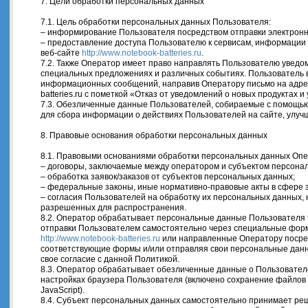
7. Цели обработки персональных данных
7.1. Цель обработки персональных данных Пользователя:
– информирование Пользователя посредством отправки электронн
– предоставление доступа Пользователю к сервисам, информации
веб-сайте
http://www.notebook-batteries.ru
.
7.2. Также Оператор имеет право направлять Пользователю уведом
специальных предложениях и различных событиях. Пользователь в
информационных сообщений, направив Оператору письмо на адре
batteries.ru
с пометкой «Отказ от уведомлений о новых продуктах и
7.3. Обезличенные данные Пользователей, собираемые с помощью 
для сбора информации о действиях Пользователей на сайте, улучш
8. Правовые основания обработки персональных данных
8.1. Правовыми основаниями обработки персональных данных Опе
– договоры, заключаемые между оператором и субъектом персона
– обработка заявок/заказов от субъектов персональных данных;
– федеральные законы, иные нормативно-правовые акты в сфере
– согласия Пользователей на обработку их персональных данных,
разрешенных для распространения.
8.2. Оператор обрабатывает персональные данные Пользователя т
отправки Пользователем самостоятельно через специальные фор
http://www.notebook-batteries.ru
или направленные Оператору посре
соответствующие формы и/или отправляя свои персональные дан
свое согласие с данной Политикой.
8.3. Оператор обрабатывает обезличенные данные о Пользователе
настройках браузера Пользователя (включено сохранение файлов 
JavaScript).
8.4. Субъект персональных данных самостоятельно принимает ре