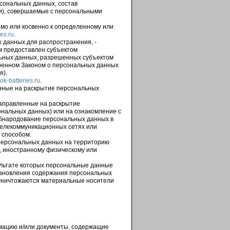
сональных данных, состав
и), совершаемые с персональными
мо или косвенно к определенному или
es.ru
.
 данных для распространения, -
ым предоставлен субъектом
льных данных, разрешенных субъектом
ренном Законом о персональных данных
я).
ok-batteries.ru
.
енные на раскрытие персональных
направленные на раскрытие
ональных данных) или на ознакомление с
обнародование персональных данных в
елекоммуникационных сетях или
 способом.
 персональных данных на территорию
а, иностранному физическому или
ультате которых персональные данные
тановления содержания персональных
 уничтожаются материальные носители
мацию и/или документы, содержащие