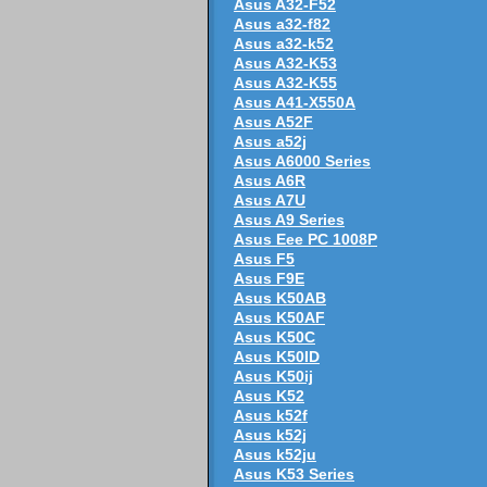
Asus A32-F52
Asus a32-f82
Asus a32-k52
Asus A32-K53
Asus A32-K55
Asus A41-X550A
Asus A52F
Asus a52j
Asus A6000 Series
Asus A6R
Asus A7U
Asus A9 Series
Asus Eee PC 1008P
Asus F5
Asus F9E
Asus K50AB
Asus K50AF
Asus K50C
Asus K50ID
Asus K50ij
Asus K52
Asus k52f
Asus k52j
Asus k52ju
Asus K53 Series