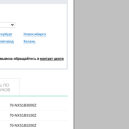
тербург
Новосибирск
овгород
Казань
овывоза обращайтесь в
контакт центр
Ь ПО
УКОВ
70-NXS1B3000Z
70-NXS1B3100Z
70-NXS1B3200Z