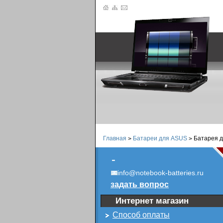
Главная
Батареи для ASUS
Батарея д
>
>
-
info@notebook-batteries.ru
задать вопрос
Интернет магазин
Способ оплаты