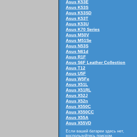
Asus K53E
Asus K53S
Asus K53SD
Asus K53T
Asus K53U
Asus K70 Series
Asus M50V
Asus M51Se
Asus N53S
Asus N61d
Asus R1F
Asus S6F Leather Collection
Asus T12
Asus U5F
Asus W5Fe
Asus X51L
Asus X51RL
Asus X52J
Asus X52n
Asus X550C
Asus X550CC
Asus X55A
Asus X55VD
Если вашей батареи здесь нет,
воспользуйтесь поиском
.