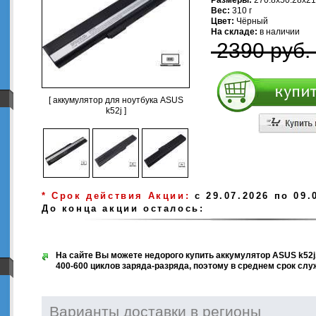
Размеры:
270.8х50.28х21
Вес:
310 г
Цвет:
Чёрный
На складе:
в наличии
2390 руб.
[ аккумулятор для ноутбука ASUS
k52j ]
* Срок действия Акции:
с 29.07.2026 по 09.
До конца акции осталось:
На сайте Вы можете недорого купить аккумулятор ASUS k52j.
400-600 циклов заряда-разряда, поэтому в среднем срок слу
Варианты доставки в регионы