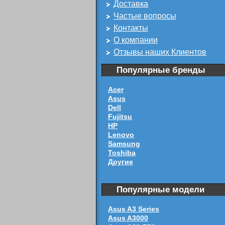
Доставка
Частые вопросы
Контакты
О компании
Отзывы наших Клиентов
Популярные бренды
Acer
Asus
Dell
Fujitsu
HP
Lenovo
Samsung
Toshiba
Другие
Популярные модели
Asus A3 Series
Asus A3000